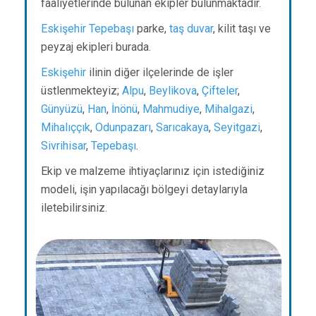
faaliyetlerinde bulunan ekipler bulunmaktadır.
Eskişehir
Tepebaşı
parke,
taş duvar
, kilit taşı ve
peyzaj ekipleri burada.
Eskişehir
ilinin diğer ilçelerinde de işler
üstlenmekteyiz;
Alpu
,
Beylikova
,
Çifteler
,
Günyüzü
,
Han
,
İnönü
,
Mahmudiye
,
Mihalgazi
,
Mihalıççık
,
Odunpazarı
,
Sarıcakaya
,
Seyitgazi
,
Sivrihisar
,
Tepebaşı
.
Ekip ve malzeme ihtiyaçlarınız için istediğiniz
modeli, işin yapılacağı bölgeyi detaylarıyla
iletebilirsiniz.