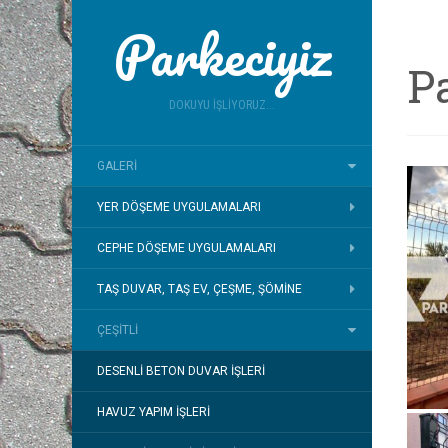
Parkeciyiz
Pa
DOKUYU İŞLIYORUZ...
GALERI
YER DÖŞEME UYGULAMALARI
CEPHE DÖŞEME UYGULAMALARI
TAŞ DUVAR, TAŞ EV, ÇEŞME, ŞÖMINE
ÇEŞITLI
DESENLI BETON DUVAR İŞLERI
HAVUZ YAPIM İŞLERI