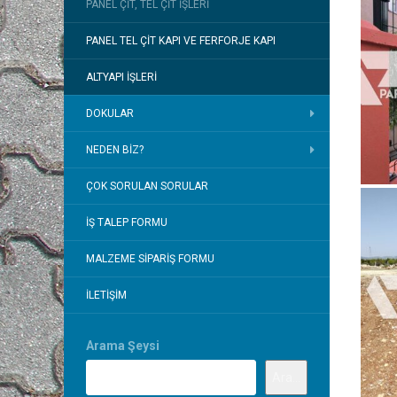
PANEL ÇIT, TEL ÇIT İŞLERI
PANEL TEL ÇIT KAPI VE FERFORJE KAPI
ALTYAPI İŞLERI
DOKULAR
NEDEN BIZ?
ÇOK SORULAN SORULAR
İŞ TALEP FORMU
MALZEME SIPARIŞ FORMU
İLETIŞIM
Arama Şeysi
Ara...