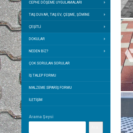
CEPHE DÖŞEME UYGULAMALARI
TAŞ DUVAR, TAŞ EV, ÇEŞME, ŞÖMINE
ÇEŞITLI
DOKULAR
NEDEN BIZ?
ÇOK SORULAN SORULAR
İŞ TALEP FORMU
MALZEME SIPARIŞ FORMU
İLETIŞIM
Arama Şeysi
Ara...