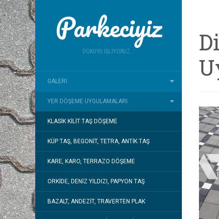
Parkeciyiz
D
DOKUYU İŞLIYORUZ...
U
GALERI
YER DÖŞEME UYGULAMALARI
KLASIK KILIT TAŞ DÖŞEME
KÜP TAŞ, BEGONIT, TETRA, ANTIK TAŞ
KARE, KARO, TERRAZO DÖŞEME
ORKIDE, DENIZ YILDIZI, PAPYON TAŞ
BAZALT, ANDEZIT, TRAVERTEN PLAK