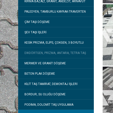
KIRMA BAZALT, GRANIT, ANDEZIT, ARNAVUT
PALEDYEN, TAMBURLU KAYRAK-TRAVERTEN
ÇIM TAŞI DÖŞEME
ŞEV TAŞI İŞLERI
KESIK PRIZMA, ELIPS, ÇOKGEN, 3 BOYUTLU
DIKDÖRTGEN, PRIZMA, ANTARA, TETRA TAŞ
MERMER VE GRANIT DÖŞEME
BETON PLAK DÖŞEME
KILIT TAŞ TAMIRAT, DEMONTAJ İŞLERI
BORDUR, SU OLUĞU DÖŞEME
PODIMA, DOLOMIT TAŞ UYGULAMA