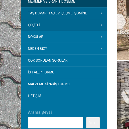
MERMER VE GRANIT DÖŞEME
TAŞ DUVAR, TAŞ EV, ÇEŞME, ŞÖMINE
ÇEŞITLI
DOKULAR
NEDEN BIZ?
ÇOK SORULAN SORULAR
İŞ TALEP FORMU
MALZEME SIPARIŞ FORMU
İLETIŞIM
Arama Şeysi
Ara...