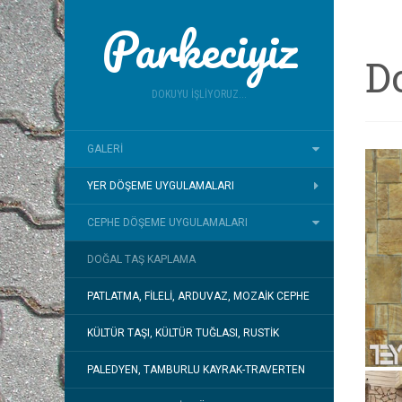
Parkeciyiz
D
DOKUYU İŞLIYORUZ...
GALERI
YER DÖŞEME UYGULAMALARI
CEPHE DÖŞEME UYGULAMALARI
DOĞAL TAŞ KAPLAMA
PATLATMA, FILELI, ARDUVAZ, MOZAIK CEPHE
KÜLTÜR TAŞI, KÜLTÜR TUĞLASI, RUSTIK
PALEDYEN, TAMBURLU KAYRAK-TRAVERTEN