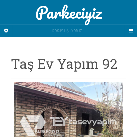
Parkeciyiz
DOKUYU İŞLIYORUZ...
Taş Ev Yapım 92