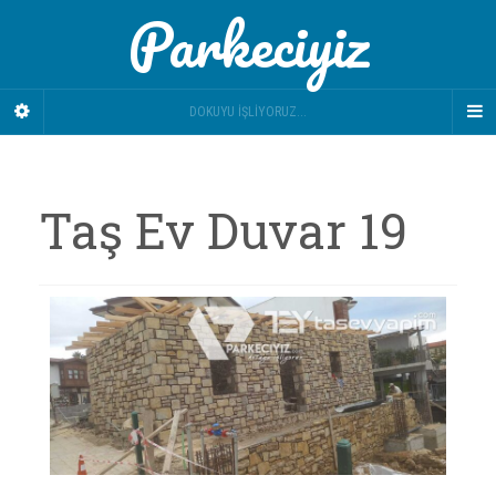
Parkeciyiz
DOKUYU İŞLIYORUZ...
Taş Ev Duvar 19