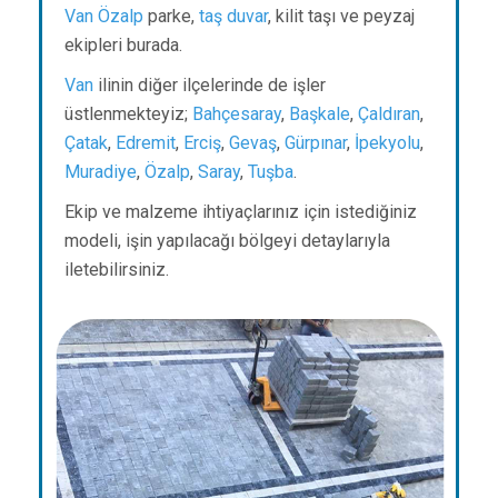
Van
Özalp
parke,
taş duvar
, kilit taşı ve peyzaj
ekipleri burada.
Van
ilinin diğer ilçelerinde de işler
üstlenmekteyiz;
Bahçesaray
,
Başkale
,
Çaldıran
,
Çatak
,
Edremit
,
Erciş
,
Gevaş
,
Gürpınar
,
İpekyolu
,
Muradiye
,
Özalp
,
Saray
,
Tuşba
.
Ekip ve malzeme ihtiyaçlarınız için istediğiniz
modeli, işin yapılacağı bölgeyi detaylarıyla
iletebilirsiniz.