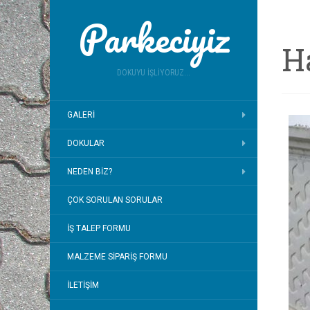
Parkeciyiz
H
DOKUYU İŞLIYORUZ...
GALERI
DOKULAR
NEDEN BIZ?
ÇOK SORULAN SORULAR
İŞ TALEP FORMU
MALZEME SIPARIŞ FORMU
İLETIŞIM