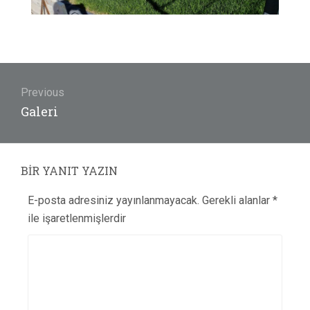
Yazı
gezinmesi
Previous
Previous
Galeri
post:
BIR YANIT YAZIN
E-posta adresiniz yayınlanmayacak.
Gerekli alanlar
*
ile işaretlenmişlerdir