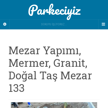
Parkeciyiz
DOKUYU İŞLIYORUZ...
Mezar Yapımı,
Mermer, Granit,
Doğal Taş Mezar
133