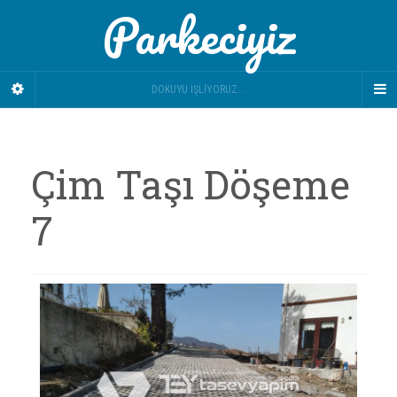
Parkeciyiz
DOKUYU İŞLIYORUZ...
Çim Taşı Döşeme
7