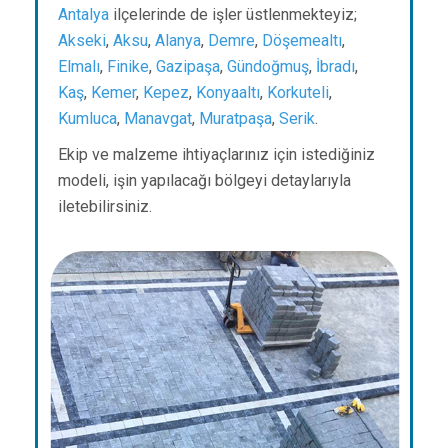
Antalya
ilçelerinde de işler üstlenmekteyiz;
Akseki
,
Aksu
,
Alanya
,
Demre
,
Döşemealtı
,
Elmalı
,
Finike
,
Gazipaşa
,
Gündoğmuş
,
İbradı
,
Kaş
,
Kemer
,
Kepez
,
Konyaaltı
,
Korkuteli
,
Kumluca
,
Manavgat
,
Muratpaşa
,
Serik
.
Ekip ve malzeme ihtiyaçlarınız için istediğiniz
modeli, işin yapılacağı bölgeyi detaylarıyla
iletebilirsiniz.