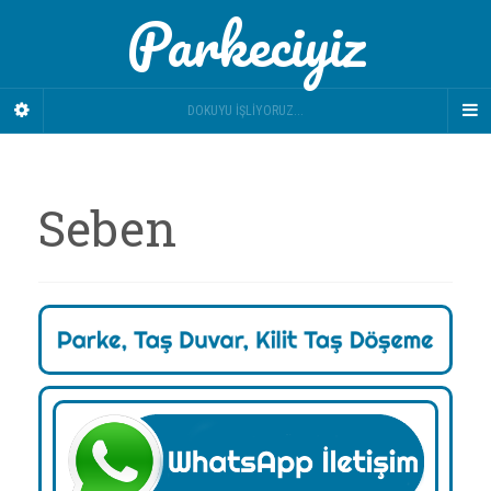
Parkeciyiz
DOKUYU İŞLIYORUZ...
Seben