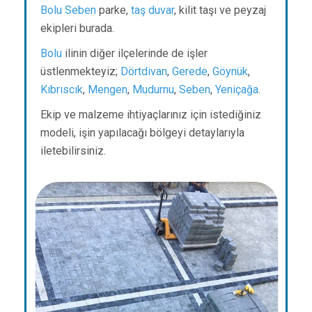
Bolu
Seben
parke,
taş duvar
, kilit taşı ve peyzaj
ekipleri burada.
Bolu
ilinin diğer ilçelerinde de işler
üstlenmekteyiz;
Dörtdivan
,
Gerede
,
Göynük
,
Kıbrıscık
,
Mengen
,
Mudurnu
,
Seben
,
Yeniçağa
.
Ekip ve malzeme ihtiyaçlarınız için istediğiniz
modeli, işin yapılacağı bölgeyi detaylarıyla
iletebilirsiniz.