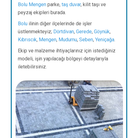
Bolu
Mengen
parke,
taş duvar
, kilit taşı ve
peyzaj ekipleri burada.
Bolu
ilinin diğer ilçelerinde de işler
üstlenmekteyiz;
Dörtdivan
,
Gerede
,
Göynük
,
Kıbrıscık
,
Mengen
,
Mudurnu
,
Seben
,
Yeniçağa
.
Ekip ve malzeme ihtiyaçlarınız için istediğiniz
modeli, işin yapılacağı bölgeyi detaylarıyla
iletebilirsiniz.