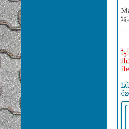
Ma
iş
İş
ih
il
Lü
öz