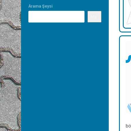
Arama Şeysi
Ara...
bö