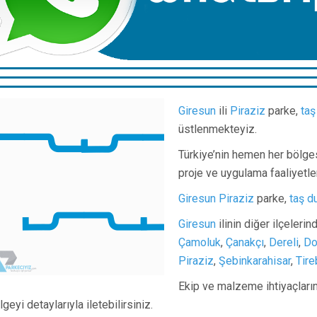
Giresun
ili
Piraziz
parke,
taş
üstlenmekteyiz.
Türkiye’nin hemen her bölge
proje ve uygulama faaliyetle
Giresun
Piraziz
parke,
taş d
Giresun
ilinin diğer ilçeleri
Çamoluk
,
Çanakçı
,
Dereli
,
Do
Piraziz
,
Şebinkarahisar
,
Tire
Ekip ve malzeme ihtiyaçlarını
lgeyi detaylarıyla iletebilirsiniz.