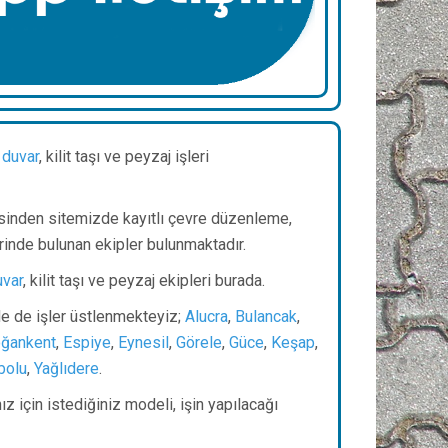
 duvar
, kilit taşı ve peyzaj işleri
sinden sitemizde kayıtlı çevre düzenleme,
rinde bulunan ekipler bulunmaktadır.
uvar
, kilit taşı ve peyzaj ekipleri burada.
nde de işler üstlenmekteyiz;
Alucra
,
Bulancak
,
ğankent
,
Espiye
,
Eynesil
,
Görele
,
Güce
,
Keşap
,
bolu
,
Yağlıdere
.
z için istediğiniz modeli, işin yapılacağı