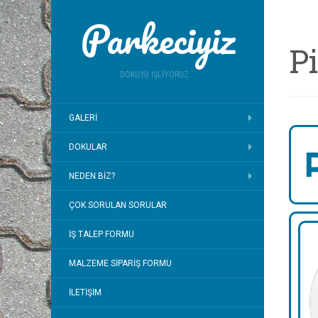
Parkeciyiz
P
DOKUYU İŞLIYORUZ...
GALERI
DOKULAR
NEDEN BIZ?
ÇOK SORULAN SORULAR
İŞ TALEP FORMU
MALZEME SIPARIŞ FORMU
İLETIŞIM