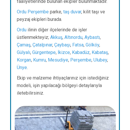
faaliyetlerinde bulunan ekipler bulunmaktadır.
Ordu
Perşembe
parke,
taş duvar
, kilit taşı ve
peyzaj ekipleri burada.
Ordu
ilinin diğer ilçelerinde de işler
üstlenmekteyiz;
Akkuş
,
Altınordu
,
Aybastı
,
Çamaş
,
Çatalpınar
,
Çaybaşı
,
Fatsa
,
Gölköy
,
Gülyalı
,
Gürgentepe
,
İkizce
,
Kabadüz
,
Kabataş
,
Korgan
,
Kumru
,
Mesudiye
,
Perşembe
,
Ulubey
,
Ünye
.
Ekip ve malzeme ihtiyaçlarınız için istediğiniz
modeli, işin yapılacağı bölgeyi detaylarıyla
iletebilirsiniz.