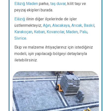
Elâzığ
Maden
parke,
taş duvar
, kilit taşı ve
peyzaj ekipleri burada.
Elâzığ
ilinin diğer ilçelerinde de işler
üstlenmekteyiz;
Ağın
,
Alacakaya
,
Arıcak
,
Baskil
,
Karakoçan
,
Keban
,
Kovancılar
,
Maden
,
Palu
,
Sivrice
.
Ekip ve malzeme ihtiyaçlarınız için istediğiniz
modeli, işin yapılacağı bölgeyi detaylarıyla
iletebilirsiniz.