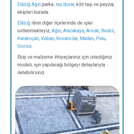
Elâzığ
Ağın
parke,
taş duvar
, kilit taşı ve peyzaj
ekipleri burada.
Elâzığ
ilinin diğer ilçelerinde de işler
üstlenmekteyiz;
Ağın
,
Alacakaya
,
Arıcak
,
Baskil
,
Karakoçan
,
Keban
,
Kovancılar
,
Maden
,
Palu
,
Sivrice
.
Ekip ve malzeme ihtiyaçlarınız için istediğiniz
modeli, işin yapılacağı bölgeyi detaylarıyla
iletebilirsiniz.