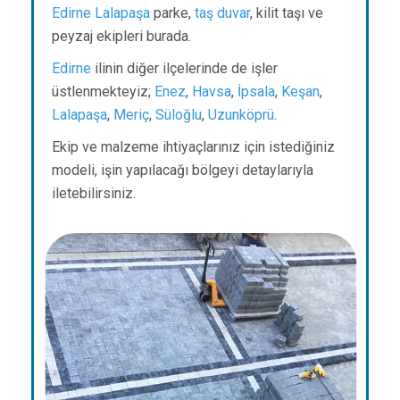
Edirne
Lalapaşa
parke,
taş duvar
, kilit taşı ve
peyzaj ekipleri burada.
Edirne
ilinin diğer ilçelerinde de işler
üstlenmekteyiz;
Enez
,
Havsa
,
İpsala
,
Keşan
,
Lalapaşa
,
Meriç
,
Süloğlu
,
Uzunköprü
.
Ekip ve malzeme ihtiyaçlarınız için istediğiniz
modeli, işin yapılacağı bölgeyi detaylarıyla
iletebilirsiniz.