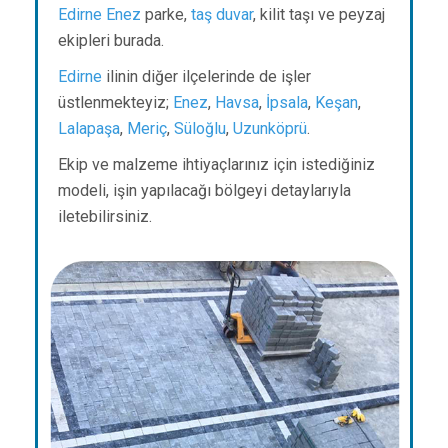
Edirne
Enez
parke,
taş duvar
, kilit taşı ve peyzaj
ekipleri burada.
Edirne
ilinin diğer ilçelerinde de işler
üstlenmekteyiz;
Enez
,
Havsa
,
İpsala
,
Keşan
,
Lalapaşa
,
Meriç
,
Süloğlu
,
Uzunköprü
.
Ekip ve malzeme ihtiyaçlarınız için istediğiniz
modeli, işin yapılacağı bölgeyi detaylarıyla
iletebilirsiniz.