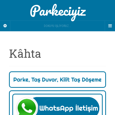
Parkeciyiz
DOKUYU İŞLIYORUZ...
Kâhta