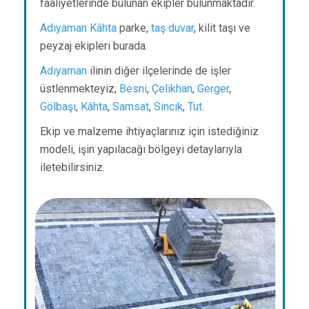
faaliyetlerinde bulunan ekipler bulunmaktadır.
Adıyaman
Kâhta
parke,
taş duvar
, kilit taşı ve
peyzaj ekipleri burada.
Adıyaman
ilinin diğer ilçelerinde de işler
üstlenmekteyiz;
Besni
,
Çelikhan
,
Gerger
,
Gölbaşı
,
Kâhta
,
Samsat
,
Sincik
,
Tut
.
Ekip ve malzeme ihtiyaçlarınız için istediğiniz
modeli, işin yapılacağı bölgeyi detaylarıyla
iletebilirsiniz.