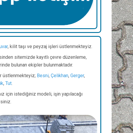
uvar
, kilit taşı ve peyzaj işleri üstlenmekteyiz.
sinden sitemizde kayıtlı çevre düzenleme,
rinde bulunan ekipler bulunmaktadır.
er üstlenmekteyiz;
Besni
,
Çelikhan
,
Gerger
,
ik
,
Tut
.
z için istediğiniz modeli, işin yapılacağı
irsiniz.