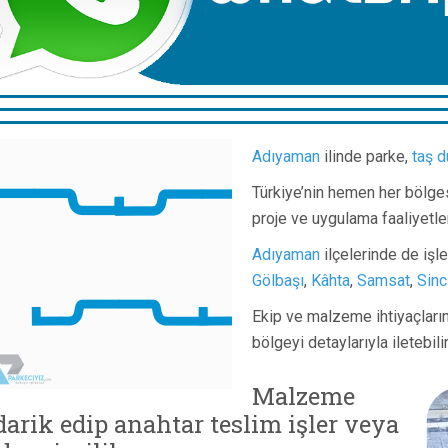
Adıyaman
ilinde parke,
taş d
Türkiye’nin hemen her bölge
proje ve uygulama faaliyetle
Adıyaman
ilçelerinde de işl
Gölbaşı
,
Kâhta
,
Samsat
,
Sinc
Ekip ve malzeme ihtiyaçlarını
bölgeyi detaylarıyla iletebil
Malzeme
darik edip anahtar teslim işler veya