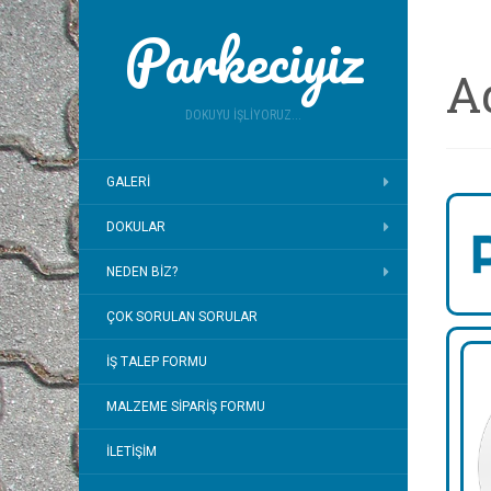
Parkeciyiz
A
DOKUYU İŞLIYORUZ...
GALERI
DOKULAR
NEDEN BIZ?
ÇOK SORULAN SORULAR
İŞ TALEP FORMU
MALZEME SIPARIŞ FORMU
İLETIŞIM