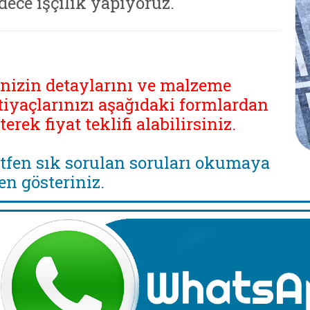
dece işçilik yapıyoruz.
inizin detaylarını ve malzeme
tiyaçlarınızı aşağıdaki formlardan
eterek fiyat teklifi alabilirsiniz.
tfen sık sorulan soruları okumaya
en gösteriniz.