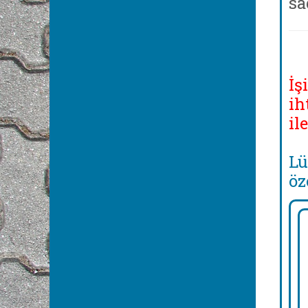
sa
İş
ih
il
Lü
öz