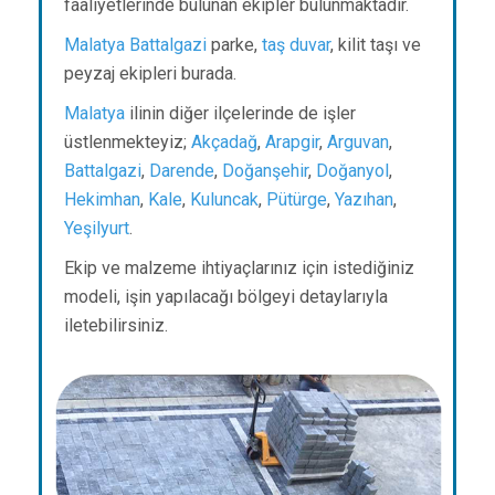
faaliyetlerinde bulunan ekipler bulunmaktadır.
Malatya
Battalgazi
parke,
taş duvar
, kilit taşı ve
peyzaj ekipleri burada.
Malatya
ilinin diğer ilçelerinde de işler
üstlenmekteyiz;
Akçadağ
,
Arapgir
,
Arguvan
,
Battalgazi
,
Darende
,
Doğanşehir
,
Doğanyol
,
Hekimhan
,
Kale
,
Kuluncak
,
Pütürge
,
Yazıhan
,
Yeşilyurt
.
Ekip ve malzeme ihtiyaçlarınız için istediğiniz
modeli, işin yapılacağı bölgeyi detaylarıyla
iletebilirsiniz.