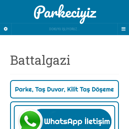
Parkeciyiz
DOKUYU İŞLIYORUZ...
Battalgazi