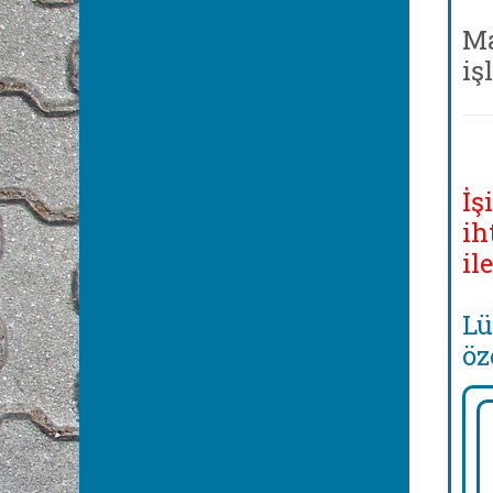
Ma
iş
İş
ih
il
Lü
öz