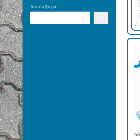
Arama Şeysi
Ara...
bö