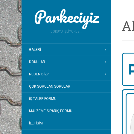
Parkeciyiz
A
DOKUYU İŞLIYORUZ...
GALERI
DOKULAR
NEDEN BIZ?
ÇOK SORULAN SORULAR
İŞ TALEP FORMU
MALZEME SIPARIŞ FORMU
İLETIŞIM