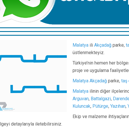
Malatya
ili
Akçadağ
parke,
t
üstlenmekteyiz.
Türkiye’nin hemen her bölge
proje ve uygulama faaliyetle
Malatya
Akçadağ
parke,
taş
Malatya
ilinin diğer ilçeleri
Arguvan
,
Battalgazi
,
Darend
Kuluncak
,
Pütürge
,
Yazıhan
,
Ekip ve malzeme ihtiyaçlarını
lgeyi detaylarıyla iletebilirsiniz.