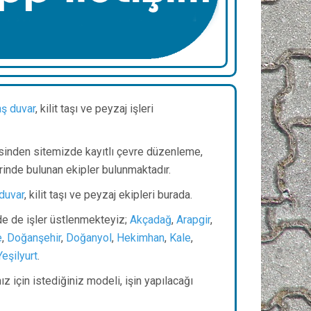
aş duvar
, kilit taşı ve peyzaj işleri
sinden sitemizde kayıtlı çevre düzenleme,
rinde bulunan ekipler bulunmaktadır.
 duvar
, kilit taşı ve peyzaj ekipleri burada.
nde de işler üstlenmekteyiz;
Akçadağ
,
Arapgir
,
e
,
Doğanşehir
,
Doğanyol
,
Hekimhan
,
Kale
,
Yeşilyurt
.
z için istediğiniz modeli, işin yapılacağı