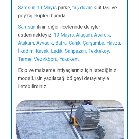
Samsun
19 Mayıs
parke,
taş duvar
, kilit taşı ve
peyzaj ekipleri burada.
Samsun
ilinin diğer ilçelerinde de işler
üstlenmekteyiz;
19 Mayıs
,
Alaçam
,
Asarcık
,
Atakum
,
Ayvacık
,
Bafra
,
Canik
,
Çarşamba
,
Havza
,
İlkadım
,
Kavak
,
Ladik
,
Salıpazarı
,
Tekkeköy
,
Terme
,
Vezirköprü
,
Yakakent
.
Ekip ve malzeme ihtiyaçlarınız için istediğiniz
modeli, işin yapılacağı bölgeyi detaylarıyla
iletebilirsiniz.