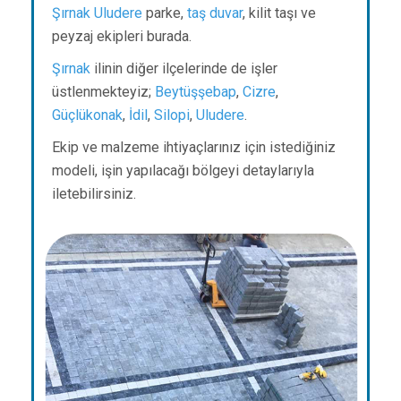
Şırnak
Uludere
parke,
taş duvar
, kilit taşı ve
peyzaj ekipleri burada.
Şırnak
ilinin diğer ilçelerinde de işler
üstlenmekteyiz;
Beytüşşebap
,
Cizre
,
Güçlükonak
,
İdil
,
Silopi
,
Uludere
.
Ekip ve malzeme ihtiyaçlarınız için istediğiniz
modeli, işin yapılacağı bölgeyi detaylarıyla
iletebilirsiniz.