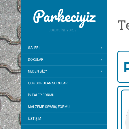
Parkeciyiz
T
DOKUYU İŞLIYORUZ...
GALERI
DOKULAR
NEDEN BIZ?
ÇOK SORULAN SORULAR
İŞ TALEP FORMU
MALZEME SIPARIŞ FORMU
İLETIŞIM