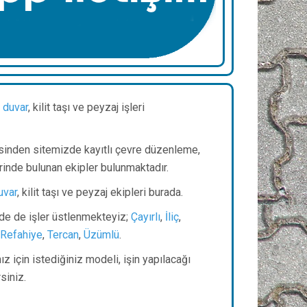
 duvar
, kilit taşı ve peyzaj işleri
sinden sitemizde kayıtlı çevre düzenleme,
rinde bulunan ekipler bulunmaktadır.
uvar
, kilit taşı ve peyzaj ekipleri burada.
inde de işler üstlenmekteyiz;
Çayırlı
,
İliç
,
Refahiye
,
Tercan
,
Üzümlü
.
z için istediğiniz modeli, işin yapılacağı
irsiniz.