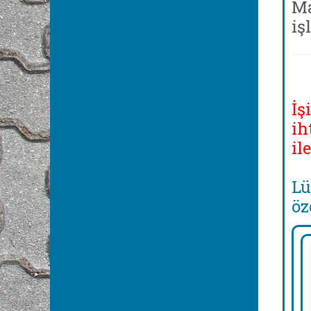
Ma
iş
İş
ih
il
Lü
öz