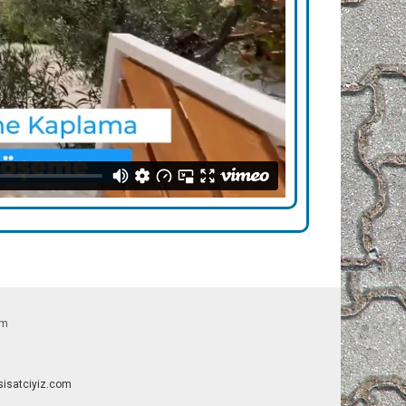
om
esisatciyiz.com