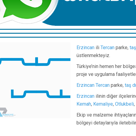
Erzincan
ili
Tercan
parke,
taş
üstlenmekteyiz.
Türkiye’nin hemen her bölge
proje ve uygulama faaliyetle
Erzincan
Tercan
parke,
taş d
Erzincan
ilinin diğer ilçeler
Kemah
,
Kemaliye
,
Otlukbeli
,
Ekip ve malzeme ihtiyaçlarını
bölgeyi detaylarıyla iletebil