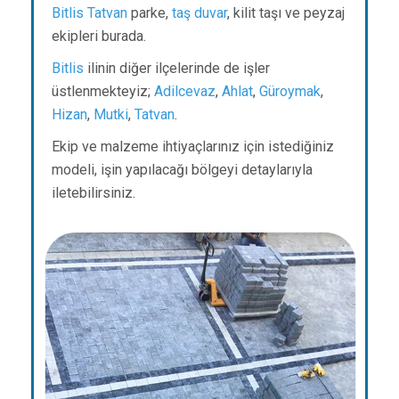
Bitlis
Tatvan
parke,
taş duvar
, kilit taşı ve peyzaj
ekipleri burada.
Bitlis
ilinin diğer ilçelerinde de işler
üstlenmekteyiz;
Adilcevaz
,
Ahlat
,
Güroymak
,
Hizan
,
Mutki
,
Tatvan
.
Ekip ve malzeme ihtiyaçlarınız için istediğiniz
modeli, işin yapılacağı bölgeyi detaylarıyla
iletebilirsiniz.