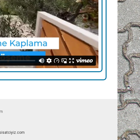
om
esisatciyiz.com