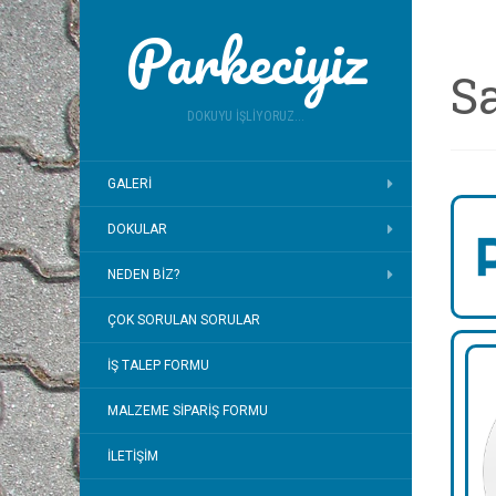
Parkeciyiz
S
DOKUYU İŞLIYORUZ...
GALERI
DOKULAR
NEDEN BIZ?
ÇOK SORULAN SORULAR
İŞ TALEP FORMU
MALZEME SIPARIŞ FORMU
İLETIŞIM