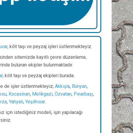
uvar
, kilit taşı ve peyzaj işleri üstlenmekteyiz.
sinden sitemizde kayıtlı çevre düzenleme,
rinde bulunan ekipler bulunmaktadır.
ar
, kilit taşı ve peyzaj ekipleri burada.
nde de işler üstlenmekteyiz;
Akkışla
,
Bünyan
,
esu
,
Kocasinan
,
Melikgazi
,
Özvatan
,
Pınarbaşı
,
rza
,
Yahyalı
,
Yeşilhisar
.
z için istediğiniz modeli, işin yapılacağı
irsiniz.