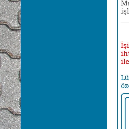
Ma
iş
İş
ih
il
Lü
öz