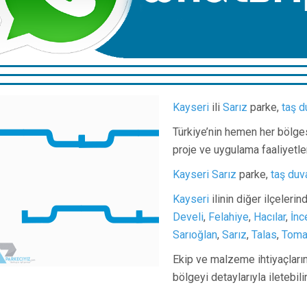
Kayseri
ili
Sarız
parke,
taş d
Türkiye’nin hemen her bölge
proje ve uygulama faaliyetle
Kayseri
Sarız
parke,
taş duv
Kayseri
ilinin diğer ilçeleri
Develi
,
Felahiye
,
Hacılar
,
İnc
Sarıoğlan
,
Sarız
,
Talas
,
Toma
Ekip ve malzeme ihtiyaçlarını
bölgeyi detaylarıyla iletebil