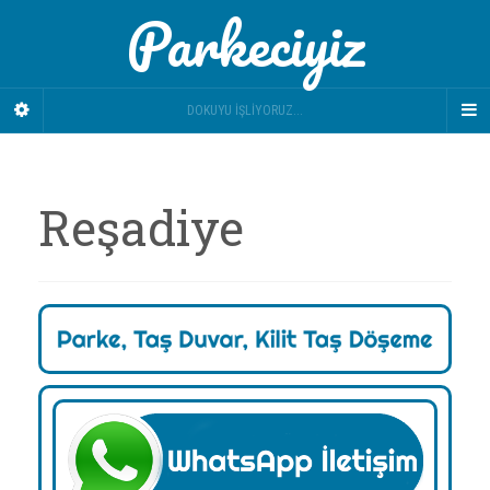
Parkeciyiz
DOKUYU İŞLIYORUZ...
Reşadiye