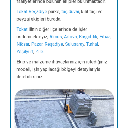
faaliyetlerinde bulunan ekipler bulunmaktadır.
Tokat
Reşadiye
parke,
taş duvar
, kilit taşı ve
peyzaj ekipleri burada.
Tokat
ilinin diğer ilçelerinde de işler
üstlenmekteyiz;
Almus
,
Artova
,
Başçiftlik
,
Erbaa
,
Niksar
,
Pazar
,
Reşadiye
,
Sulusaray
,
Turhal
,
Yeşilyurt
,
Zile
.
Ekip ve malzeme ihtiyaçlarınız için istediğiniz
modeli, işin yapılacağı bölgeyi detaylarıyla
iletebilirsiniz.