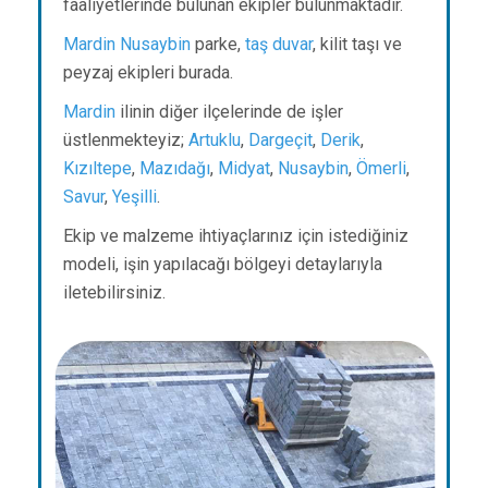
faaliyetlerinde bulunan ekipler bulunmaktadır.
Mardin
Nusaybin
parke,
taş duvar
, kilit taşı ve
peyzaj ekipleri burada.
Mardin
ilinin diğer ilçelerinde de işler
üstlenmekteyiz;
Artuklu
,
Dargeçit
,
Derik
,
Kızıltepe
,
Mazıdağı
,
Midyat
,
Nusaybin
,
Ömerli
,
Savur
,
Yeşilli
.
Ekip ve malzeme ihtiyaçlarınız için istediğiniz
modeli, işin yapılacağı bölgeyi detaylarıyla
iletebilirsiniz.