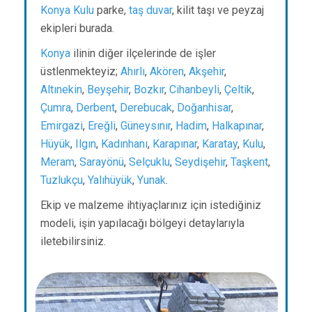
Konya
Kulu
parke,
taş duvar
, kilit taşı ve peyzaj
ekipleri burada.
Konya
ilinin diğer ilçelerinde de işler
üstlenmekteyiz;
Ahırlı
,
Akören
,
Akşehir
,
Altınekin
,
Beyşehir
,
Bozkır
,
Cihanbeyli
,
Çeltik
,
Çumra
,
Derbent
,
Derebucak
,
Doğanhisar
,
Emirgazi
,
Ereğli
,
Güneysınır
,
Hadim
,
Halkapınar
,
Hüyük
,
Ilgın
,
Kadınhanı
,
Karapınar
,
Karatay
,
Kulu
,
Meram
,
Sarayönü
,
Selçuklu
,
Seydişehir
,
Taşkent
,
Tuzlukçu
,
Yalıhüyük
,
Yunak
.
Ekip ve malzeme ihtiyaçlarınız için istediğiniz
modeli, işin yapılacağı bölgeyi detaylarıyla
iletebilirsiniz.