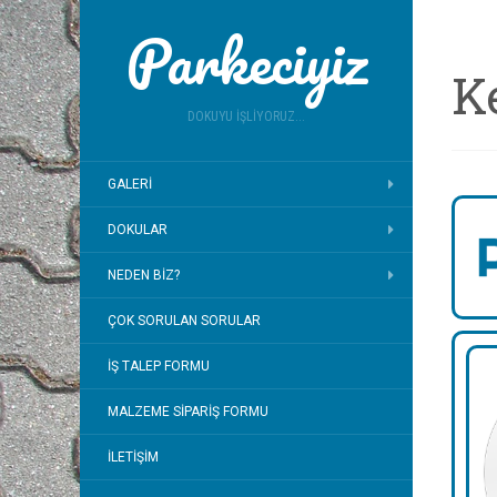
Parkeciyiz
K
DOKUYU İŞLIYORUZ...
GALERI
DOKULAR
NEDEN BIZ?
ÇOK SORULAN SORULAR
İŞ TALEP FORMU
MALZEME SIPARIŞ FORMU
İLETIŞIM