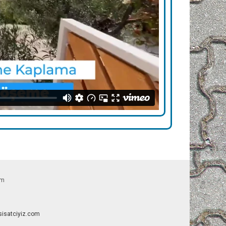
om
esisatciyiz.com