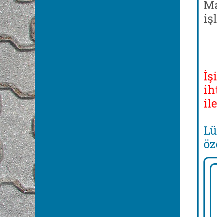
Ma
iş
İş
ih
il
Lü
öz