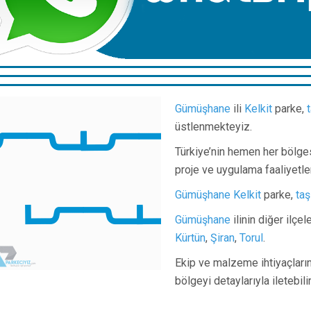
Gümüşhane
ili
Kelkit
parke,
üstlenmekteyiz.
Türkiye’nin hemen her bölge
proje ve uygulama faaliyetle
Gümüşhane
Kelkit
parke,
taş
Gümüşhane
ilinin diğer ilçe
Kürtün
,
Şiran
,
Torul
.
Ekip ve malzeme ihtiyaçlarını
bölgeyi detaylarıyla iletebil