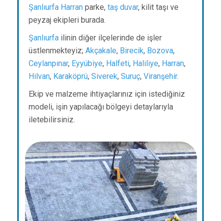
Şanlıurfa
Harran
parke,
taş duvar
, kilit taşı ve
peyzaj ekipleri burada.
Şanlıurfa
ilinin diğer ilçelerinde de işler
üstlenmekteyiz;
Akçakale
,
Birecik
,
Bozova
,
Ceylanpınar
,
Eyyübiye
,
Halfeti
,
Haliliye
,
Harran
,
Hilvan
,
Karaköprü
,
Siverek
,
Suruç
,
Viranşehir
.
Ekip ve malzeme ihtiyaçlarınız için istediğiniz
modeli, işin yapılacağı bölgeyi detaylarıyla
iletebilirsiniz.