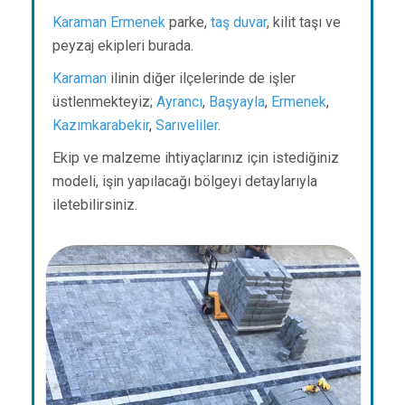
Karaman
Ermenek
parke,
taş duvar
, kilit taşı ve
peyzaj ekipleri burada.
Karaman
ilinin diğer ilçelerinde de işler
üstlenmekteyiz;
Ayrancı
,
Başyayla
,
Ermenek
,
Kazımkarabekir
,
Sarıveliler
.
Ekip ve malzeme ihtiyaçlarınız için istediğiniz
modeli, işin yapılacağı bölgeyi detaylarıyla
iletebilirsiniz.