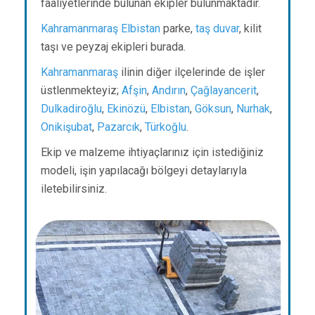
faaliyetlerinde bulunan ekipler bulunmaktadır.
Kahramanmaraş
Elbistan
parke,
taş duvar
, kilit
taşı ve peyzaj ekipleri burada.
Kahramanmaraş
ilinin diğer ilçelerinde de işler
üstlenmekteyiz;
Afşin
,
Andırın
,
Çağlayancerit
,
Dulkadiroğlu
,
Ekinözü
,
Elbistan
,
Göksun
,
Nurhak
,
Onikişubat
,
Pazarcık
,
Türkoğlu
.
Ekip ve malzeme ihtiyaçlarınız için istediğiniz
modeli, işin yapılacağı bölgeyi detaylarıyla
iletebilirsiniz.