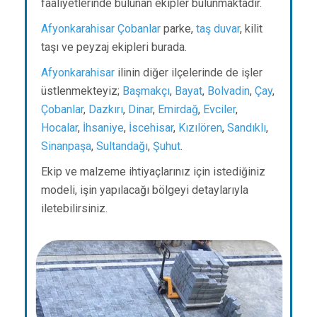
faaliyetlerinde bulunan ekipler bulunmaktadır.
Afyonkarahisar
Çobanlar
parke,
taş duvar
, kilit
taşı ve peyzaj ekipleri burada.
Afyonkarahisar
ilinin diğer ilçelerinde de işler
üstlenmekteyiz;
Başmakçı
,
Bayat
,
Bolvadin
,
Çay
,
Çobanlar
,
Dazkırı
,
Dinar
,
Emirdağ
,
Evciler
,
Hocalar
,
İhsaniye
,
İscehisar
,
Kızılören
,
Sandıklı
,
Sinanpaşa
,
Sultandağı
,
Şuhut
.
Ekip ve malzeme ihtiyaçlarınız için istediğiniz
modeli, işin yapılacağı bölgeyi detaylarıyla
iletebilirsiniz.