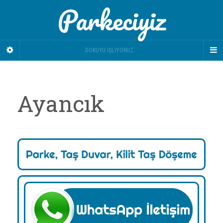
Parkeciyiz
DOKUYU İŞLIYORUZ...
Ayancık