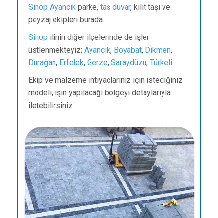
Sinop
Ayancık
parke,
taş duvar
, kilit taşı ve
peyzaj ekipleri burada.
Sinop
ilinin diğer ilçelerinde de işler
üstlenmekteyiz;
Ayancık
,
Boyabat
,
Dikmen
,
Durağan
,
Erfelek
,
Gerze
,
Saraydüzü
,
Türkeli
.
Ekip ve malzeme ihtiyaçlarınız için istediğiniz
modeli, işin yapılacağı bölgeyi detaylarıyla
iletebilirsiniz.