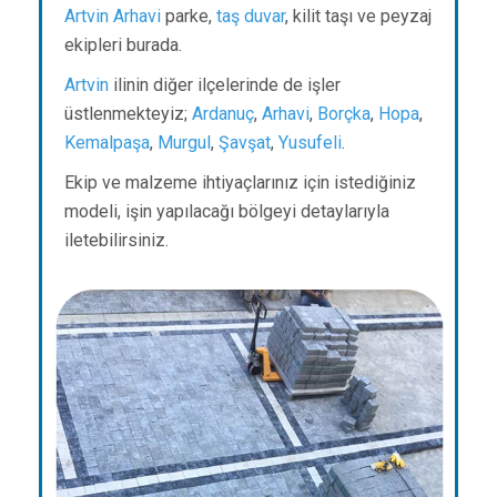
Artvin
Arhavi
parke,
taş duvar
, kilit taşı ve peyzaj
ekipleri burada.
Artvin
ilinin diğer ilçelerinde de işler
üstlenmekteyiz;
Ardanuç
,
Arhavi
,
Borçka
,
Hopa
,
Kemalpaşa
,
Murgul
,
Şavşat
,
Yusufeli
.
Ekip ve malzeme ihtiyaçlarınız için istediğiniz
modeli, işin yapılacağı bölgeyi detaylarıyla
iletebilirsiniz.