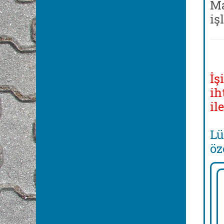
Ma
iş
İş
ih
il
Lü
öz