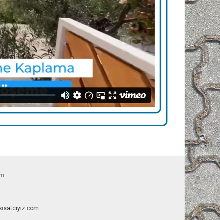
om
esisatciyiz.com