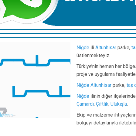
Niğde
ili
Altunhisar
parke,
ta
üstlenmekteyiz.
Türkiye’nin hemen her bölge
proje ve uygulama faaliyetle
Niğde
Altunhisar
parke,
taş 
Niğde
ilinin diğer ilçelerind
Çamardı
,
Çiftlik
,
Ulukışla
.
Ekip ve malzeme ihtiyaçlarını
bölgeyi detaylarıyla iletebil