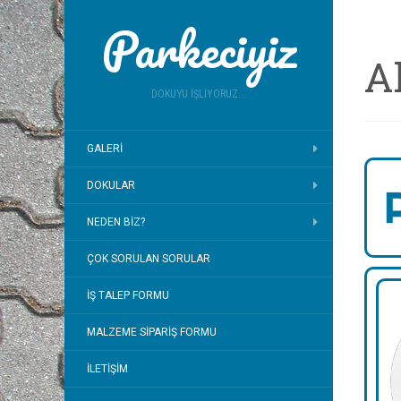
Parkeciyiz
A
DOKUYU İŞLIYORUZ...
GALERI
DOKULAR
NEDEN BIZ?
ÇOK SORULAN SORULAR
İŞ TALEP FORMU
MALZEME SIPARIŞ FORMU
İLETIŞIM