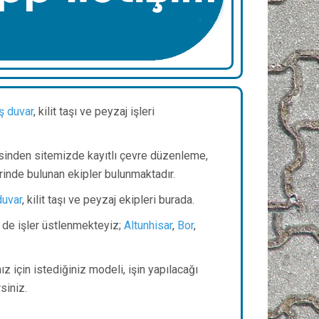
ş duvar
, kilit taşı ve peyzaj işleri
sinden sitemizde kayıtlı çevre düzenleme,
rinde bulunan ekipler bulunmaktadır.
duvar
, kilit taşı ve peyzaj ekipleri burada.
e de işler üstlenmekteyiz;
Altunhisar
,
Bor
,
z için istediğiniz modeli, işin yapılacağı
irsiniz.