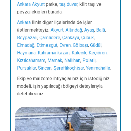
Ankara
Akyurt
parke,
taş duvar
, kilit taşı ve
peyzaj ekipleri burada.
Ankara
ilinin diğer ilçelerinde de işler
üstlenmekteyiz;
Akyurt
,
Altındağ
,
Ayaş
,
Balâ
,
Beypazarı
,
Çamlıdere
,
Çankaya
,
Çubuk
,
Elmadağ
,
Etimesgut
,
Evren
,
Gölbaşı
,
Güdül
,
Haymana
,
Kahramankazan
,
Kalecik
,
Keçiören
,
Kızılcahamam
,
Mamak
,
Nallıhan
,
Polatlı
,
Pursaklar
,
Sincan
,
Şereflikoçhisar
,
Yenimahalle
.
Ekip ve malzeme ihtiyaçlarınız için istediğiniz
modeli, işin yapılacağı bölgeyi detaylarıyla
iletebilirsiniz.