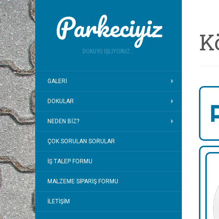
Parkeciyiz
K
DOKUYU İŞLIYORUZ...
GALERI
DOKULAR
NEDEN BIZ?
ÇOK SORULAN SORULAR
İŞ TALEP FORMU
MALZEME SIPARIŞ FORMU
İLETIŞIM