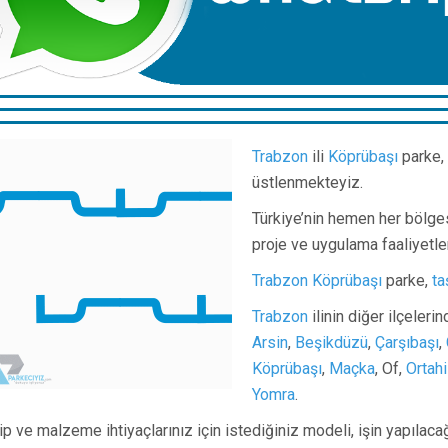
Trabzon
ili
Köprübaşı
parke,
üstlenmekteyiz.
Türkiye’nin hemen her bölge
proje ve uygulama faaliyetle
Trabzon
Köprübaşı
parke,
ta
Trabzon
ilinin diğer ilçeler
Arsin
,
Beşikdüzü
,
Çarşıbaşı
,
Köprübaşı
,
Maçka
, Of,
Ortahi
Yomra
.
ip ve malzeme ihtiyaçlarınız için istediğiniz modeli, işin yapılacağ