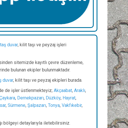
taş duvar
, kilit taşı ve peyzaj işleri
sinden sitemizde kayıtlı çevre düzenleme,
rinde bulunan ekipler bulunmaktadır.
ş duvar
, kilit taşı ve peyzaj ekipleri burada.
inde de işler üstlenmekteyiz;
Akçaabat
,
Araklı
,
Çaykara
,
Dernekpazarı
,
Düzköy
,
Hayrat
,
sar
,
Sürmene
,
Şalpazarı
,
Tonya
,
Vakfıkebir
,
ı bölgeyi detaylarıyla iletebilirsiniz.