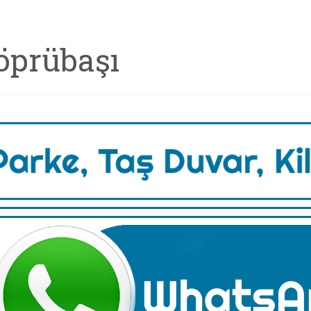
öprübaşı