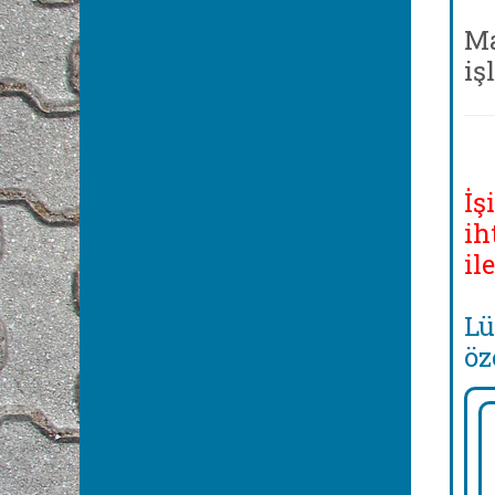
Ma
iş
İş
ih
il
Lü
öz